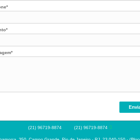
one*
nto*
agem*
(21) 96719-8874
(21) 96719-8874

hamorra, 350, Campo Grande, Rio de Janeiro - RJ, 23.040-150 - (Bloco