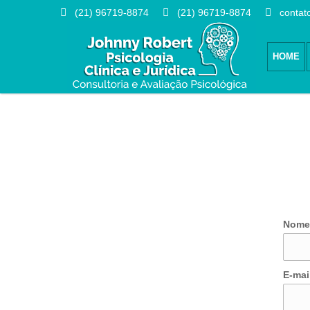


(21) 96719-8874
(21) 96719-8874
contat
HOME
Nome
E-mai