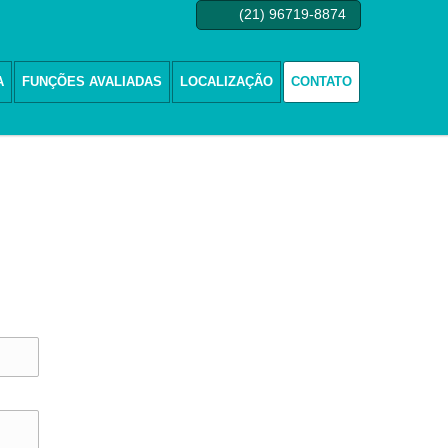
(21) 96719-8874
Orçamento por
Whatsapp
A
FUNÇÕES AVALIADAS
LOCALIZAÇÃO
CONTATO